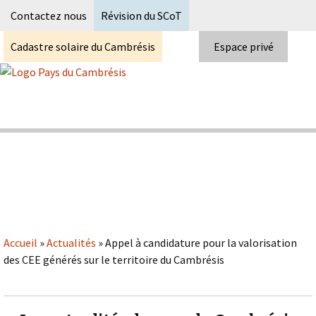
Recherc
Contactez nous
Révision du SCoT
Cadastre solaire du Cambrésis
Espace privé
Skip
to
content
Syndicat Mixte du PETR du pays du
Pays du Cambrésis
cambrésis
Accueil
»
Actualités
»
Appel à candidature pour la valorisation
des CEE générés sur le territoire du Cambrésis