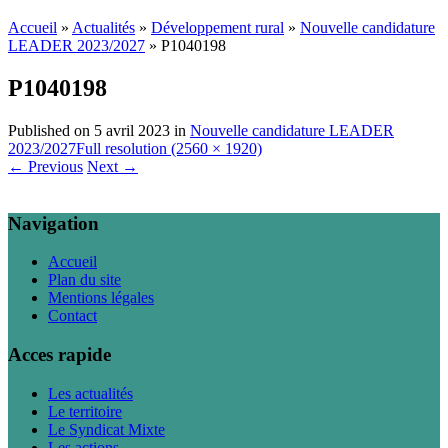
Accueil
»
Actualités
»
Développement rural
»
Nouvelle candidature
LEADER 2023/2027
»
P1040198
P1040198
Published on
5 avril 2023
in
Nouvelle candidature LEADER
2023/2027
Full resolution (2560 × 1920)
←
Previous
Next
→
Navigation
Accueil
Plan du site
Mentions légales
Contact
Acces rapide
Les actualités
Le territoire
Le Syndicat Mixte
Les actions