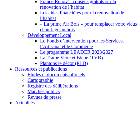
France Rénov’ : conseils gratuits sur la
rénovation de l’habitat
Les aides financières pour la rénovation de
l’habitat
« La prime Air Bois » pour remplacer votre vieux
chauffage au bois
Développement Local
Le Fonds d’Intervention pour les Services,
l’Artisanat et le Commerce
Le programme LEADER 2023/2027
La Trame Verte et Bleue (TVB)
Plantons le décor (PLD)
Ressources et publications
Etudes et documents officiels
Cartographie
Registre des délibérations
Marchés publics
Revues de presse
Actualités
Syndicat Mixte du PETR du pays du
Pays du Cambrésis
cambrésis