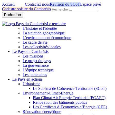
Accueil
Contactez nous
Révision du SCoT
Espace privé
Rechercher :
Cadastre solaire du Cambrésis
Skip
Le territoire
to
L’histoire et l’identité
content
La situation géographique
L’environnement économique
Le cadre de vie
Les collectivités locales
Le Pays du Cambrésis
Les missions
Le projet du pays
La gouvernance
L’équipe technique
Les partenaires
Le Pays en actions
Urbanisme
Le Schéma de Cohérence Territoriale (SCoT)
Environnement-Climat-Energie
Plan Climat Air Energie Territorial (PCAET)
Rénovation des bâtiments publics
Les Certificats d’Economies d’Energie (CEE)
Rénovation énergétique