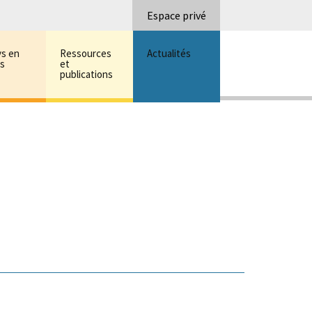
Recherc
Espace privé
ys en
Ressources
Actualités
ns
et
publications