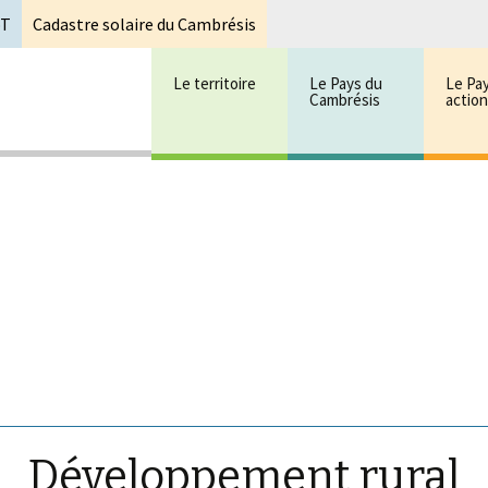
oT
Cadastre solaire du Cambrésis
Le territoire
Le Pays du
Le Pa
Cambrésis
actio
 cambrésis
mbrésis
Développement rural