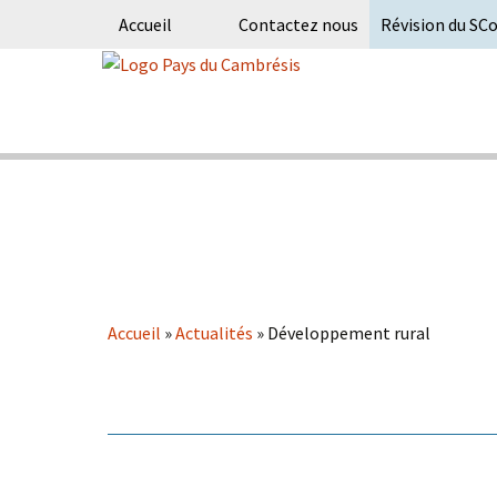
Accueil
Contactez nous
Révision du SC
Skip
to
content
Syndicat Mixte du PETR du pays du
Pays du Ca
Accueil
»
Actualités
»
Développement rural