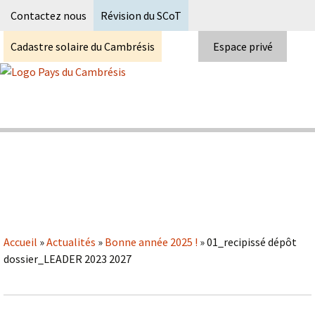
Recherc
Contactez nous
Révision du SCoT
Cadastre solaire du Cambrésis
Espace privé
Skip
to
content
Syndicat Mixte du PETR du pays du
Pays du Cambrésis
cambrésis
Accueil
»
Actualités
»
Bonne année 2025 !
»
01_recipissé dépôt
dossier_LEADER 2023 2027