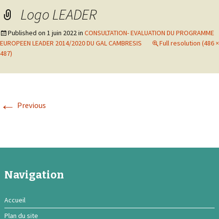
Logo LEADER
Published on
1 juin 2022
in
CONSULTATION- EVALUATION DU PROGRAMME
EUROPEEN LEADER 2014/2020 DU GAL CAMBRESIS
Full resolution (486 ×
487)
←
Previous
Navigation
Accueil
Plan du site