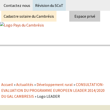
Recherc
Contactez nous
Révision du SCoT
Cadastre solaire du Cambrésis
Espace privé
Skip
to
content
Syndicat Mixte du PETR du pays du
Pays du Cambrésis
cambrésis
Accueil
»
Actualités
»
Développement rural
»
CONSULTATION-
EVALUATION DU PROGRAMME EUROPEEN LEADER 2014/2020
DU GAL CAMBRESIS
»
Logo LEADER