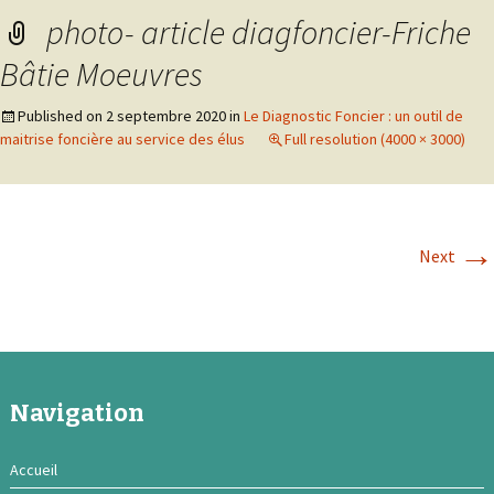
photo- article diagfoncier-Friche
Bâtie Moeuvres
Published on
2 septembre 2020
in
Le Diagnostic Foncier : un outil de
maitrise foncière au service des élus
Full resolution (4000 × 3000)
→
Next
Navigation
Accueil