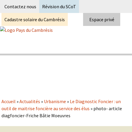
Recherc
Contactez nous
Révision du SCoT
Cadastre solaire du Cambrésis
Espace privé
Skip
to
content
Syndicat Mixte du PETR du pays du
Pays du Cambrésis
cambrésis
Accueil
»
Actualités
»
Urbanisme
»
Le Diagnostic Foncier : un
outil de maitrise foncière au service des élus
»
photo- article
diagfoncier-Friche Bâtie Moeuvres