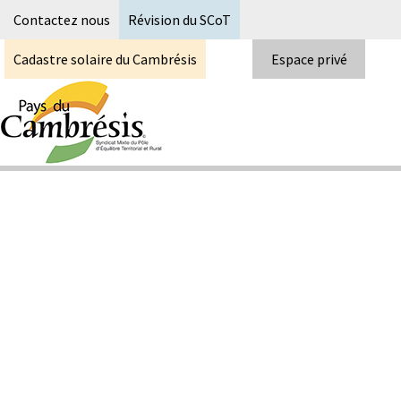
Recherc
Contactez nous
Révision du SCoT
Cadastre solaire du Cambrésis
Espace privé
Skip
to
content
Syndicat Mixte du PETR du pays du
Pays du Cambrésis
cambrésis