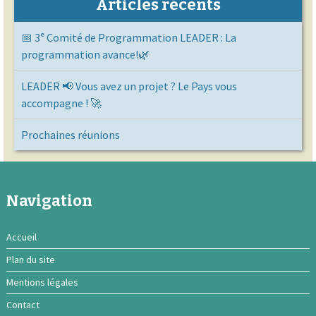
Articles récents
📅 3ᵉ Comité de Programmation LEADER : La
programmation avance!🌿
LEADER 📢 Vous avez un projet ? Le Pays vous
accompagne ! 🚀
Prochaines réunions
Navigation
Accueil
Plan du site
Mentions légales
Contact