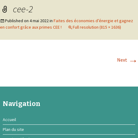
cee-2
Published on
4 mai 2022
in
Faites des économies d’énergie et gagnez
en confort grâce aux primes CEE !
Full resolution (815 × 1636)
→
Next
Navigation
Accueil
Plan du site