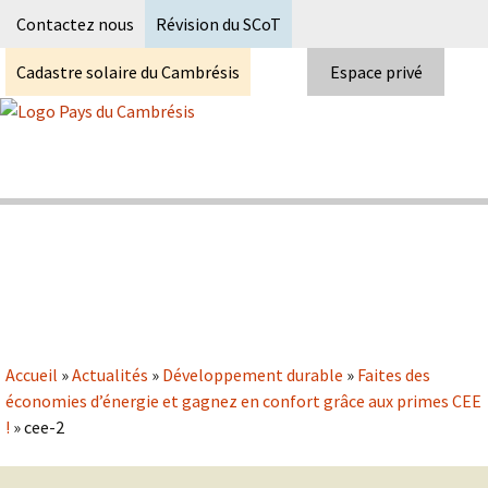
Recherc
Contactez nous
Révision du SCoT
Cadastre solaire du Cambrésis
Espace privé
Skip
to
content
Syndicat Mixte du PETR du pays du
Pays du Cambrésis
cambrésis
Accueil
»
Actualités
»
Développement durable
»
Faites des
économies d’énergie et gagnez en confort grâce aux primes CEE
!
»
cee-2