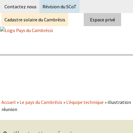
Recherc
Contactez nous
Révision du SCoT
Cadastre solaire du Cambrésis
Espace privé
Skip
to
content
Syndicat Mixte du PETR du pays du
Pays du Cambrésis
cambrésis
Accueil
»
Le pays du Cambrésis
»
L’équipe technique
»
illustration
réunion