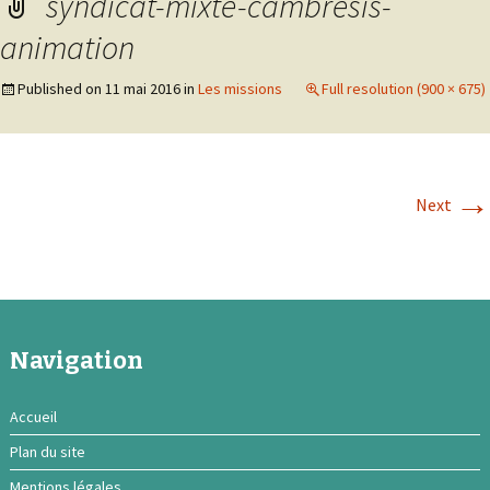
syndicat-mixte-cambresis-
animation
Published on
11 mai 2016
in
Les missions
Full resolution (900 × 675)
→
Next
Navigation
Accueil
Plan du site
Mentions légales