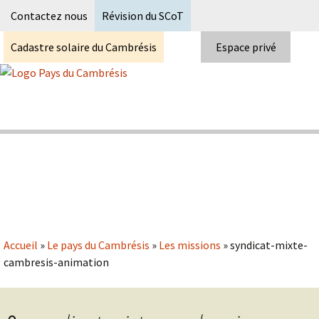
Recherc
Contactez nous
Révision du SCoT
Cadastre solaire du Cambrésis
Espace privé
Skip
to
content
Syndicat Mixte du PETR du pays du
Pays du Cambrésis
cambrésis
Accueil
»
Le pays du Cambrésis
»
Les missions
»
syndicat-mixte-
cambresis-animation