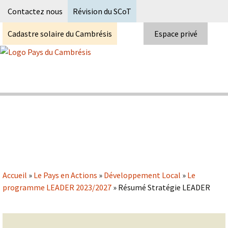
Recherc
Contactez nous
Révision du SCoT
Cadastre solaire du Cambrésis
Espace privé
Skip
to
content
Syndicat Mixte du PETR du pays du
Pays du Cambrésis
cambrésis
Accueil
»
Le Pays en Actions
»
Développement Local
»
Le
programme LEADER 2023/2027
»
Résumé Stratégie LEADER