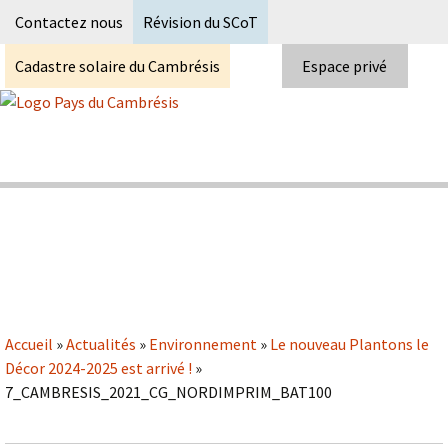
Recherc
Contactez nous
Révision du SCoT
Cadastre solaire du Cambrésis
Espace privé
Skip
to
content
Syndicat Mixte du PETR du pays du
Pays du Cambrésis
cambrésis
Accueil
»
Actualités
»
Environnement
»
Le nouveau Plantons le
Décor 2024-2025 est arrivé !
»
7_CAMBRESIS_2021_CG_NORDIMPRIM_BAT100