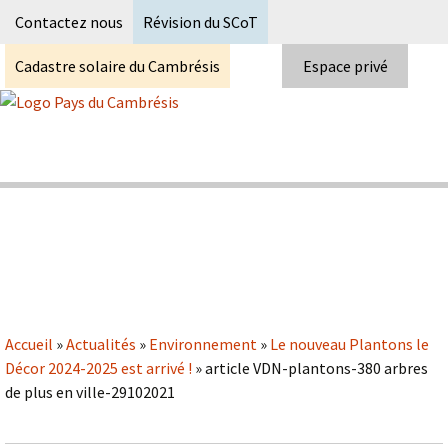
Recherc
Contactez nous
Révision du SCoT
Cadastre solaire du Cambrésis
Espace privé
Skip
to
content
Syndicat Mixte du PETR du pays du
Pays du Cambrésis
cambrésis
Accueil
»
Actualités
»
Environnement
»
Le nouveau Plantons le
Décor 2024-2025 est arrivé !
»
article VDN-plantons-380 arbres
de plus en ville-29102021