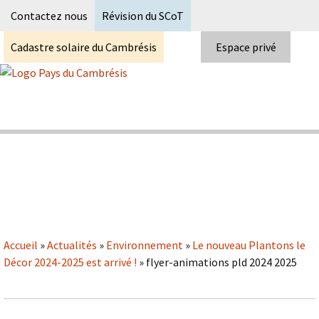
Recherc
Contactez nous
Révision du SCoT
Cadastre solaire du Cambrésis
Espace privé
Skip
to
content
Syndicat Mixte du PETR du pays du
Pays du Cambrésis
cambrésis
Accueil
»
Actualités
»
Environnement
»
Le nouveau Plantons le
Décor 2024-2025 est arrivé !
»
flyer-animations pld 2024 2025