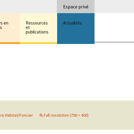
Recherc
Espace privé
ys en
Ressources
Actualités
ns
et
publications
re Habitat/Foncier
Full resolution (790 × 400)