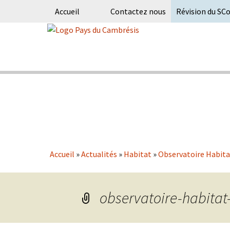
Accueil
Contactez nous
Révision du SC
Skip
to
content
Syndicat Mixte du PETR du pays du
Pays du Ca
Accueil
»
Actualités
»
Habitat
»
Observatoire Habita
observatoire-habitat