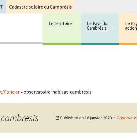
oT
Cadastre solaire du Cambrésis
Le territoire
Le Pays du
Le Pa
Cambrésis
actio
 cambrésis
mbrésis
t/Foncier
»
observatoire-habitat-cambresis
-cambresis
Published on
16 janvier 2020
in
Observatoi