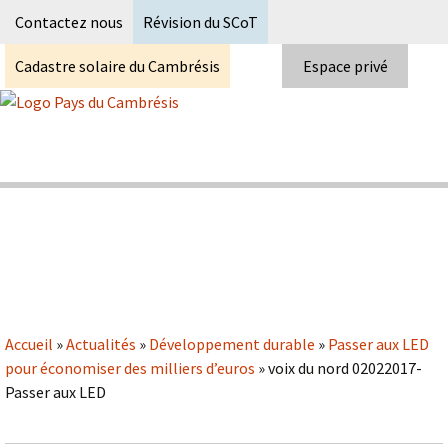
Recherc
Contactez nous
Révision du SCoT
Cadastre solaire du Cambrésis
Espace privé
Skip
to
content
Syndicat Mixte du PETR du pays du
Pays du Cambrésis
cambrésis
Accueil
»
Actualités
»
Développement durable
»
Passer aux LED
pour économiser des milliers d’euros
»
voix du nord 02022017-
Passer aux LED