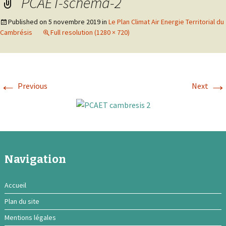
PCAET-schema-2
Published on
5 novembre 2019
in
Le Plan Climat Air Energie Territorial du
Cambrésis
Full resolution (1280 × 720)
←
→
Previous
Next
Navigation
Accueil
Plan du site
Mentions légales