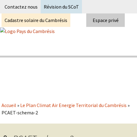
Recherc
Contactez nous
Révision du SCoT
Cadastre solaire du Cambrésis
Espace privé
Skip
to
content
Syndicat Mixte du PETR du pays du
Pays du Cambrésis
cambrésis
Accueil
»
Le Plan Climat Air Energie Territorial du Cambrésis
»
PCAET-schema-2