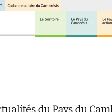
oT
Cadastre solaire du Cambrésis
Le territoire
Le Pays du
Le Pa
Cambrésis
actio
 cambrésis
mbrésis
ctualités du Pays du Cam