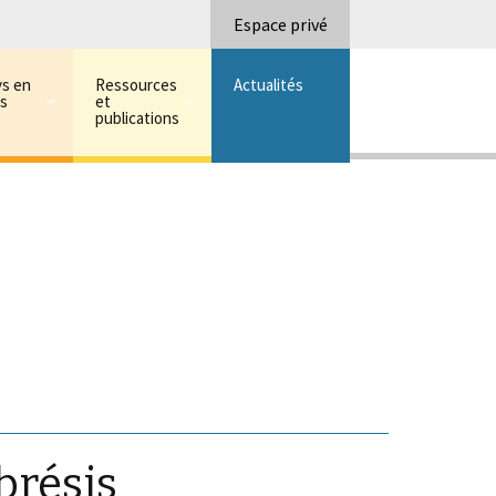
Recherc
Espace privé
ys en
Ressources
Actualités
ns
et
publications
brésis