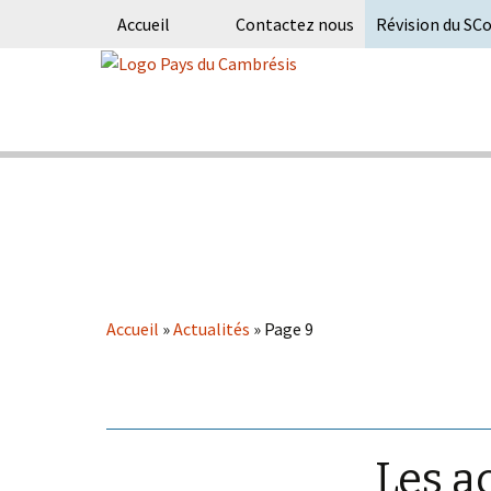
Accueil
Contactez nous
Révision du SC
Skip
to
content
Syndicat Mixte du PETR du pays du
Pays du Ca
Accueil
»
Actualités
»
Page 9
Les a