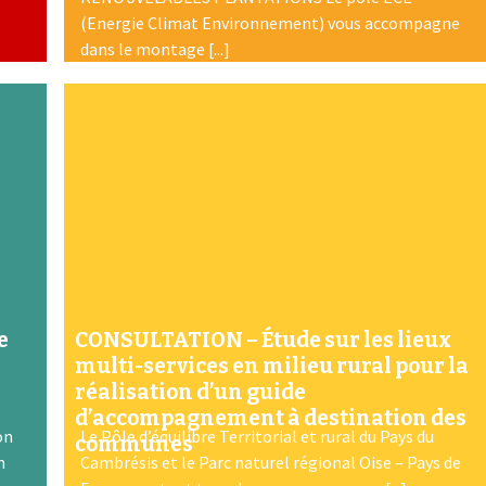
(Energie Climat Environnement) vous accompagne
dans le montage [...]
e
CONSULTATION – Étude sur les lieux
multi-services en milieu rural pour la
réalisation d’un guide
d’accompagnement à destination des
on
Le Pôle d’équilibre Territorial et rural du Pays du
communes
n
Cambrésis et le Parc naturel régional Oise – Pays de