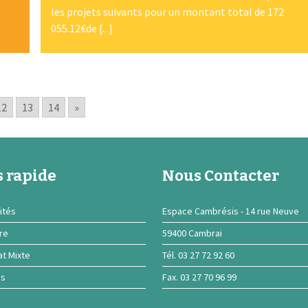
les projets suivants pour un montant total de 172
055.12€de [...]
12
13
14
»
 rapide
Nous Contacter
ités
Espace Cambrésis - 14 rue Neuve
ire
59400 Cambrai
at Mixte
Tél. 03 27 72 92 60
ns
Fax. 03 27 70 96 99