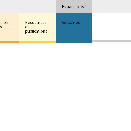
Recherc
Espace privé
ys en
Ressources
Actualités
ns
et
publications