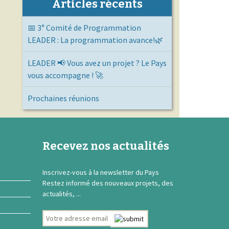
Articles récents
📅 3ᵉ Comité de Programmation
LEADER : La programmation avance!🌿
LEADER 📢 Vous avez un projet ? Le Pays
vous accompagne ! 🚀
Prochaines réunions
Recevez nos actualités
Inscrivez-vous à la newsletter du Pays
Restez informé des nouveaux projets, des
actualités, ...