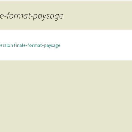
ale-format-paysage
version finale-format-paysage