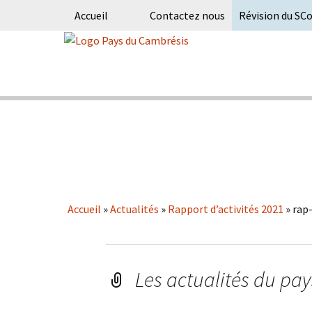
Accueil
Contactez nous
Révision du SC
Skip
to
content
Syndicat Mixte du PETR du pays du
Pays du Ca
Accueil
»
Actualités
»
Rapport d’activités 2021
»
rap
Les actualités du pa