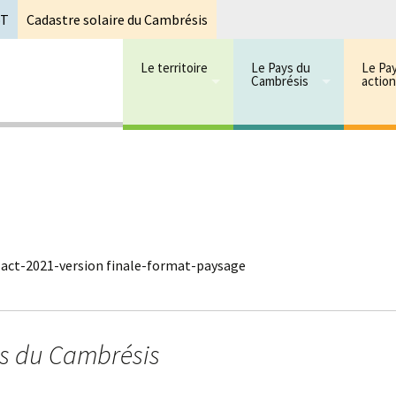
oT
Cadastre solaire du Cambrésis
Le territoire
Le Pays du
Le Pa
Cambrésis
actio
 cambrésis
mbrésis
-act-2021-version finale-format-paysage
ys du Cambrésis