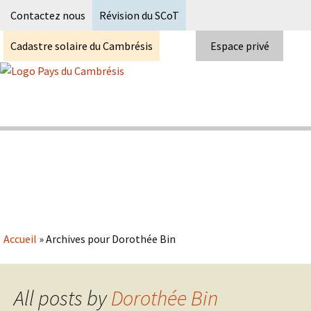
Recherc
Contactez nous
Révision du SCoT
Cadastre solaire du Cambrésis
Espace privé
Skip
to
content
Syndicat Mixte du PETR du pays du
Pays du Cambrésis
cambrésis
Accueil
»
Archives pour Dorothée Bin
All posts by
Dorothée Bin