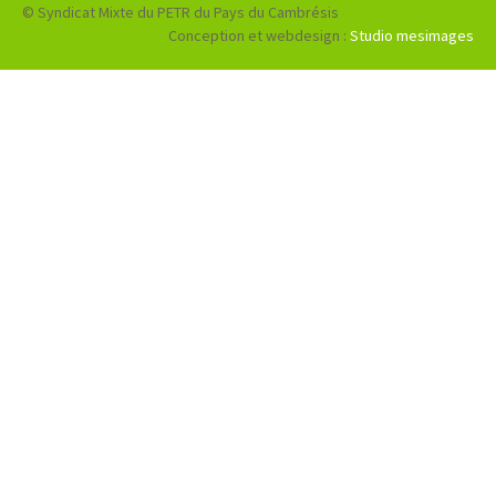
© Syndicat Mixte du PETR du Pays du Cambrésis
Conception et webdesign :
Studio mesimages