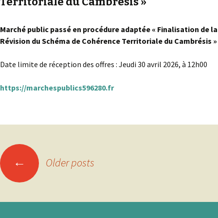
Territoriale du Cambrésis »
Marché public passé en procédure adaptée « Finalisation de la
Révision du Schéma de Cohérence Territoriale du Cambrésis »
Date limite de réception des offres : Jeudi 30 avril 2026, à 12h00
https://marchespublics596280.fr
Posts
←
Older posts
navigation