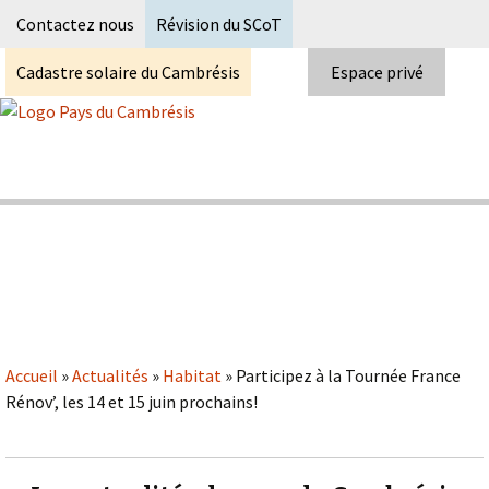
Recherc
Contactez nous
Révision du SCoT
Cadastre solaire du Cambrésis
Espace privé
Skip
to
content
Syndicat Mixte du PETR du pays du
Pays du Cambrésis
cambrésis
Accueil
»
Actualités
»
Habitat
»
Participez à la Tournée France
Rénov’, les 14 et 15 juin prochains!