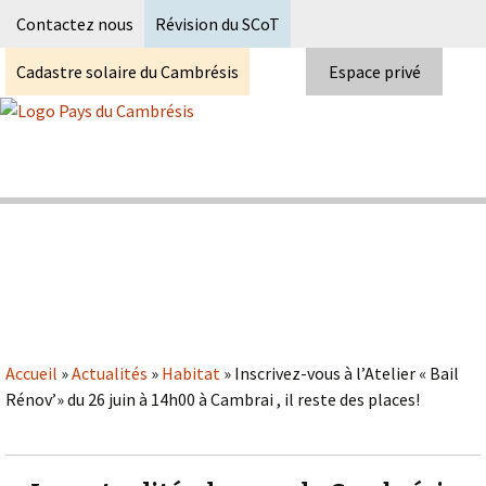
Recherc
Contactez nous
Révision du SCoT
Cadastre solaire du Cambrésis
Espace privé
Skip
to
content
Syndicat Mixte du PETR du pays du
Pays du Cambrésis
cambrésis
Accueil
»
Actualités
»
Habitat
»
Inscrivez-vous à l’Atelier « Bail
Rénov’» du 26 juin à 14h00 à Cambrai , il reste des places!