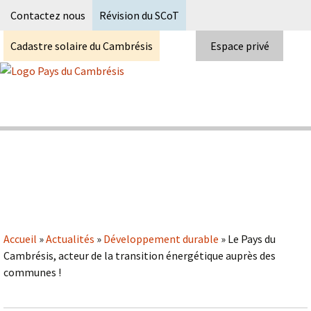
Recherc
Contactez nous
Révision du SCoT
Cadastre solaire du Cambrésis
Espace privé
Skip
to
content
Syndicat Mixte du PETR du pays du
Pays du Cambrésis
cambrésis
Accueil
»
Actualités
»
Développement durable
»
Le Pays du
Cambrésis, acteur de la transition énergétique auprès des
communes !