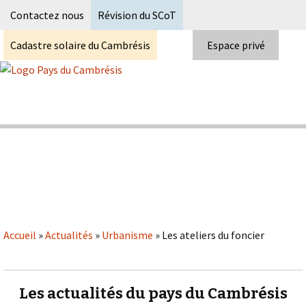
Recherc
Contactez nous
Révision du SCoT
Cadastre solaire du Cambrésis
Espace privé
Skip
to
content
Syndicat Mixte du PETR du pays du
Pays du Cambrésis
cambrésis
Accueil
»
Actualités
»
Urbanisme
»
Les ateliers du foncier
Les actualités du pays du Cambrésis