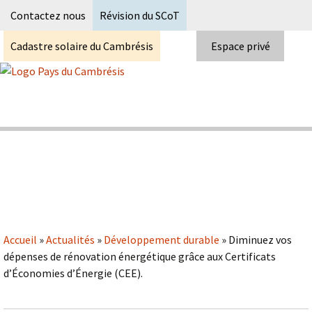
Recherc
Contactez nous
Révision du SCoT
Cadastre solaire du Cambrésis
Espace privé
Skip
to
content
Syndicat Mixte du PETR du pays du
Pays du Cambrésis
cambrésis
Accueil
»
Actualités
»
Développement durable
»
Diminuez vos
dépenses de rénovation énergétique grâce aux Certificats
d’Économies d’Énergie (CEE).