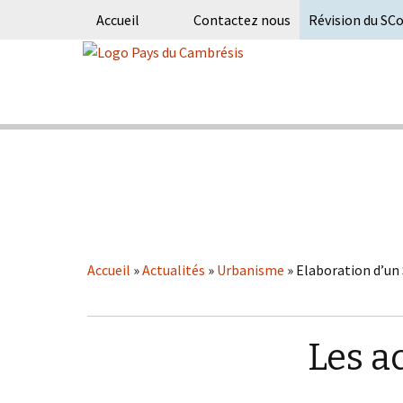
Accueil
Contactez nous
Révision du SC
Skip
to
content
Syndicat Mixte du PETR du pays du
Pays du Ca
Accueil
»
Actualités
»
Urbanisme
»
Elaboration d’un
Les a