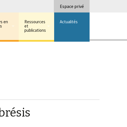
Recherc
Espace privé
ys en
Ressources
Actualités
ns
et
publications
brésis