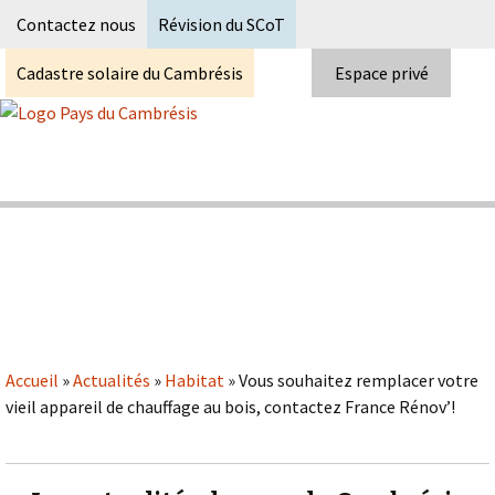
Recherc
Contactez nous
Révision du SCoT
Cadastre solaire du Cambrésis
Espace privé
Skip
to
content
Syndicat Mixte du PETR du pays du
Pays du Cambrésis
cambrésis
Accueil
»
Actualités
»
Habitat
»
Vous souhaitez remplacer votre
vieil appareil de chauffage au bois, contactez France Rénov’!